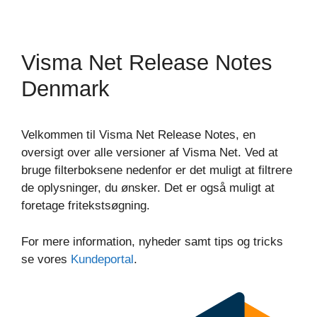
Skip
to
content
Visma Net Release Notes
Denmark
Velkommen til Visma Net Release Notes, en
oversigt over alle versioner af Visma Net. Ved at
bruge filterboksene nedenfor er det muligt at filtrere
de oplysninger, du ønsker. Det er også muligt at
foretage fritekstsøgning.
For mere information, nyheder samt tips og tricks
se vores
Kundeportal
.